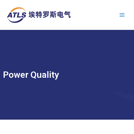
跳
Main
至
Men
内
容
Power Quality