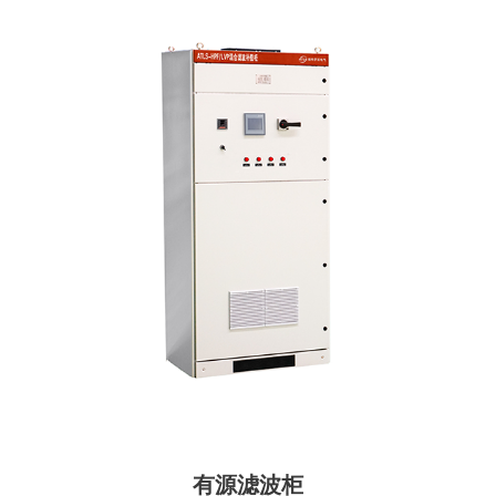
有源滤波柜