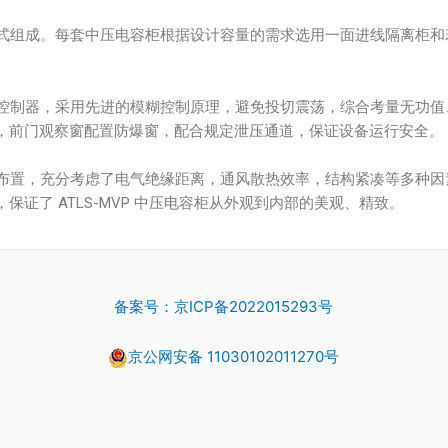
偿柜形式组成。每套中压电容柜根据设计容量的需求选用一面进线隔离柜
率因数控制器，采用先进的模糊控制原理，避免投切震荡，综合考量无功
，前门观察窗配置防爆窗，配合规定泄压通道，保证设备运行安全。
元器件布置，充分考虑了电气绝缘距离，通风散热效率，结构紧凑等多种
证了 ATLS-MVP 中压电容柜从外观到内部的美观、精致。
备案号：京ICP备2022015293号
京公网安备 11030102011270号