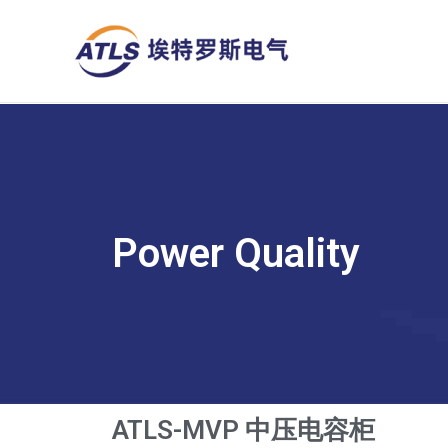
跳
至
内
容
Power Quality
ATLS-MVP 中压电容柜