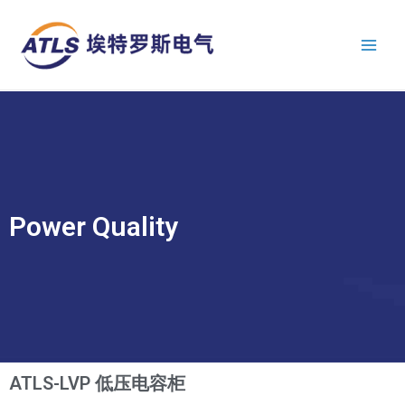
跳
Main
至
Men
内
容
Power Quality
ATLS-LVP 低压电容柜