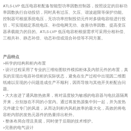
ATLS-LVP 低压电容柜配备智能型功率因数控制器，按照设定的目标功
率因数执行自动投切，同时具有过压、欠压、谐波超限等保护功能。
控制器可根据系统电压，无功功率控制投切元件对多级电容组进行投
切，可实现稳定系统电压、补偿电网无功、改善功率因数、提高变压
器承载能力的目的。ATLS-LVP 低压电容柜根据需求可采用分相补偿、
三相共补、静态补偿、动态补偿或混合补偿等不同方案。
产品特点
>科学的结构和柜内布置
• 设计过程采用了专业的三维绘图软件模拟柜体及内部元件的布置，真
实的呈现出电容补偿柜的实际状态，避免在生产过程中出现因二维图
纸难以呈现的小问题造成生产不顺利，因而导致与其他开关柜配合问
题。
• 大大改进了通风散热效果，将对温度较为敏感的电容器与电抗器隔离
开来，分别放在不同的小室内。通过将发热源集中到一起，并为发热
元件建立专门的风道，从而达到柜内风机效率的最大化，高效的将电
容柜内部的发热元器件的热量排出柜外。
• 整体布局合理且美观，同时便于后期的技术维护。
>完善的电气设计